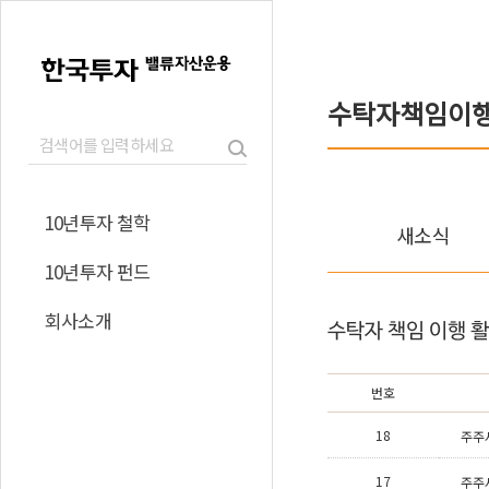
수탁자책임이
10년투자 철학
새소식
10년투자 펀드
회사소개
번호
18
주주
17
주주